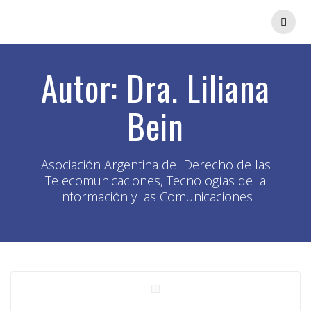
Saltar
al
contenido
Autor:
Dra. Liliana
Bein
Asociación Argentina del Derecho de las
Telecomunicaciones, Tecnologías de la
Información y las Comunicaciones